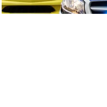
Vorig artikel
HOE VAAK MOET JE JE BANK
PROFESSIONEEL LATEN REINIGEN?