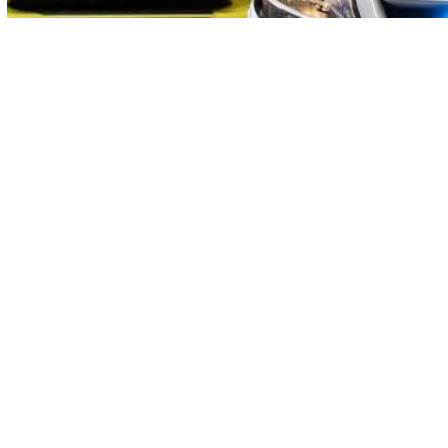
Vorig artikel
ROTTERDAM - VROUW BELAAGD BIJ
ZEVENBERGSEDIJKJE IN IJSSELMONDE