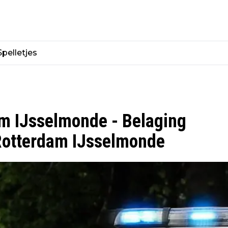
Spelletjes
am IJsselmonde - Belaging
 Rotterdam IJsselmonde