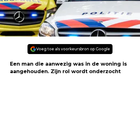
Voeg toe als voorkeursbron op Google
Een man die aanwezig was in de woning is
aangehouden. Zijn rol wordt onderzocht
Vorig artikel
Volgend artikel
ROTTERDAM - AANRANDING - PRINS
ROTTERDAM - SCHIETINCIDENT
ALEXANDERLAAN - ROTTERDAM
BEIJERLANDSELAAN