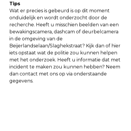
Tips
Wat er precies is gebeurd is op dit moment
onduidelijk en wordt onderzocht door de
recherche. Heeft u misschien beelden van een
bewakingscamera, dashcam of deurbelcamera
in de omgeving van de
Beijerlandselaan/Slaghekstraat? Kijk dan of hier
iets opstaat wat de politie zou kunnen helpen
met het onderzoek. Heeft u informatie dat met
incident te maken zou kunnen hebben? Neem
dan contact met ons op via onderstaande
gegevens.
Vorig artikel
Volgend artikel
ROTTERDAM - VROUW OVERLEDEN
ROTTERDAM - GEZAMENLIJKE
AANGETROFFEN IN WONING
WERVINGSCAMPAGNE RET EN