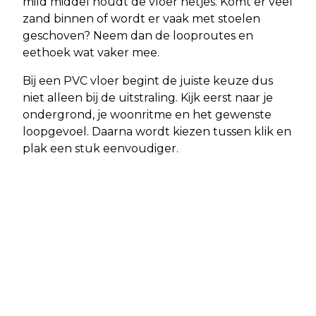
mild middel houdt de vloer netjes. Komt er veel
zand binnen of wordt er vaak met stoelen
geschoven? Neem dan de looproutes en
eethoek wat vaker mee.
Bij een PVC vloer begint de juiste keuze dus
niet alleen bij de uitstraling. Kijk eerst naar je
ondergrond, je woonritme en het gewenste
loopgevoel. Daarna wordt kiezen tussen klik en
plak een stuk eenvoudiger.
Vorig artikel
Volgend artikel
HOOGVLIET - RIJKSRECHERCHE DOET
ROTTERDAM - VERMISSING
ONDERZOEK NAAR SCHIETINCIDENT
SHERYVIËNTLY (SHERY)
HOOGVLIET