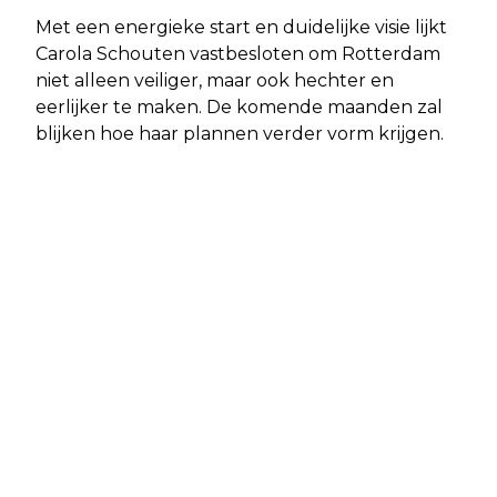
Met een energieke start en duidelijke visie lijkt
Carola Schouten vastbesloten om Rotterdam
niet alleen veiliger, maar ook hechter en
eerlijker te maken. De komende maanden zal
blijken hoe haar plannen verder vorm krijgen.
Vorig artikel
Volgend artikel
GEWAPENDE OVERVAL OP DOMINO’S
LEO BEENHAKKER OP 82-JARIGE
PIZZA AAN DE STADHOUDERSWEG IN
LEEFTIJD OVERLEDEN: “WE HEBBEN
ROTTERDAM
HET VERDOMME WEL OVER
FEYENOORD, HÈ”