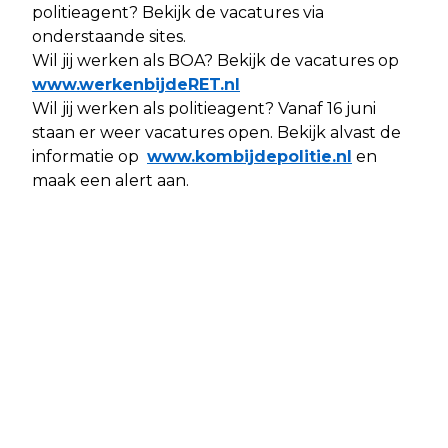
politieagent? Bekijk de vacatures via
onderstaande sites.
Wil jij werken als BOA? Bekijk de vacatures op
www.werkenbijdeRET.nl
Wil jij werken als politieagent? Vanaf 16 juni
staan er weer vacatures open. Bekijk alvast de
informatie op
www.kombijdepolitie.nl
en
maak een alert aan.
Vorig artikel
Volgend artikel
ROTTERDAM - SCHIETINCIDENT
MEVLANAPLEIN - VERNIELING -
BEIJERLANDSELAAN
MEVLANAPLEIN - ROTTERDAM